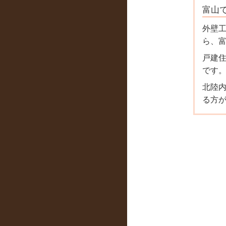
富山
外壁
ら、
戸建
です
北陸
る方